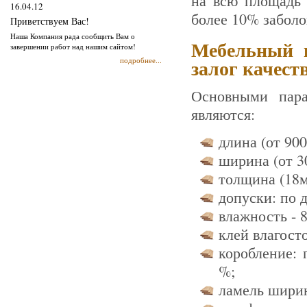
на всю площадь 
16.04.12
более 10% заболо
Приветствуем Вас!
Наша Компания рада сообщить Вам о
Мебельный 
завершении работ над нашим сайтом!
залог качест
подробнее...
Основными пара
являются:
длина (от 900
ширина (от 3
толщина (18м
допуски: по 
влажность - 
клей влагост
коробление: 
%;
ламель ширин