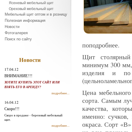
Ясеневый мебельный щит
Ореховый мебельный щит
Мебельный щит оптом и в розницу
Полезная информация
Новости
Фотогалерея
Поиск по сайту
поподробнее.
Щит столярный 
Новости
минимум 300 мм,
17.04.12
изделия и по
ВНИМАНИЕ!!!
(цельноламельног
ХОТИТЕ КУПИТЬ ЭТОТ САЙТ ИЛИ
ВЗЯТЬ ЕГО В АРЕНДУ?
Цена мебельного
подробнее...
сорта. Самым луч
16.04.12
качества, котор
Скоро!!!
именно: сучков,
Скоро в продаже - березовый мебельный
щит.
окраса. Сорт «В»
подробнее...